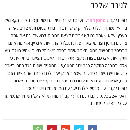
לגינה שלכם
רוצים לקנות
מחסן חצר
, מערכת ישיבה ואולי גם שולחן פינג פונג מקצועי?
בוודאי תשמחו לגלות שלא רק שיש הרבה חנויות שמוכרות מוצרים כאלה
בארץ, אלא שאתם גם לא צריכים לצאת מהבית. למעשה, גם אם אתם
צריכים מחסן חצר מקצועי ועמיד, תוכלו להזמין אותו אונליין, אז למה אתם
מחכים? מחפשים מחסן חצר מאיכות חסרת פשרות? רוצים שמישהו גם יגיע
ויתקין אותו אצלכם בצורה מקצועית? חברת UGAN מציעה בדיוק את כל
אלה! החברה התקינה כבר יותר מ15,000 מחסנים שונים בכל רחבי הארץ.
לכן, אם יש משהו בטוח, זה שכאן לא רק יעזרו לכם לבחור את הציוד הנכון
לכם, אלא גם יתקינו אותו עבורכם במהירות ובמקצועיות חסרת פשרות.
רוצים לקבל עוד פרטים? להתייעץ עם המומחים? חייגו למספר:
0732241941, כי גם לכם מגיע לקבל תמורה מלאה על המחיר שתשלמו
על כל הציוד לגינתכם.