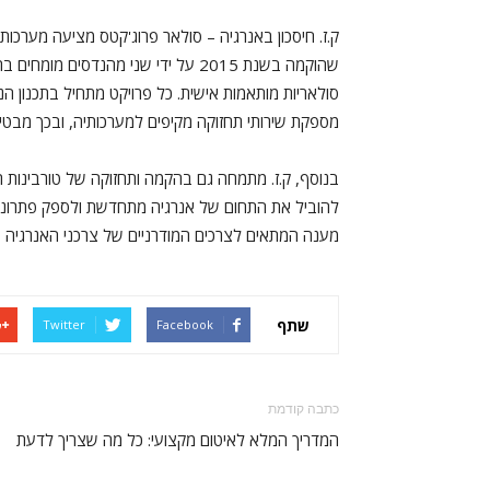
ק.ז. חיסכון באנרגיה – סולאר פרוג'קטס מציעה מערכות
שהוקמה בשנת 2015 על ידי שני מהנדס
סולאריות מותאמות אישית. כל פרויקט מתחיל בתכנון ה
מספקת שירותי תחזוקה מקיפים למערכותיה, ובכך מבטיחה
בנוסף, ק.ז. מתמחה גם בהקמה ותחזוקה של טורבינות רו
להוביל את התחום של אנרגיה מתחדשת ולספק פתרונות
מענה המתאים לצרכים המודרניים של צרכני האנרגיה ב
שתף
Twitter
Facebook
כתבה קודמת
המדריך המלא לאיטום מקצועי: כל מה שצריך לדעת