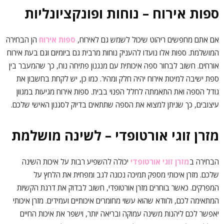
ספות אירוח – נוחות ופונקציונליות
אם אתם מחפשים ריהוט שיכול לשמש גם לאירוח,
ספות אירוח
הן הבחירה
המושלמת. ספות אלו נועדו להעניק נוחות מרבית גם ביומיום וגם בעת אירוח
אורחים. חשוב לבחור ספה איכותית עם מנגנון פתיחה נוח, כך שהמעבר בין
ספת ישיבה למיטת אירוח יהיה חלק ומהיר. כמו כן, יש לקחת בחשבון את
גודל הספה ואת התאמתה לחלל הפנוי בבית. ספות אירוח מגיעות במגוון
עיצובים, כך שניתן למצוא את הספה שתתאים בדיוק לסגנון האישי שלכם.
מזרן זוגי אורטופדי – לשינה מושלמת
הבחירה ב
מזרן זוגי אורטופדי
יכולה להשפיע רבות על איכות השינה
שלכם. מזרן איכותי מספק תמיכה נכונה לגב ומפחית את הלחץ על
המפרקים. כאשר בוחרים מזרן אורטופדי, חשוב לבדוק את דרגת הקשיות
המתאימה לכם, ולוודא שהוא עשוי מחומרים איכותיים ועמידים. מזרן איכותי
יאפשר לכם ליהנות משינה עמוקה ובריאה יותר, וישפר את איכות החיים