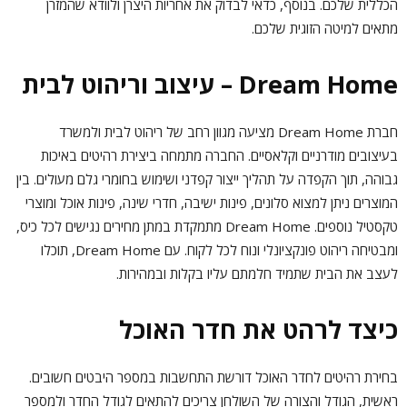
הכללית שלכם. בנוסף, כדאי לבדוק את אחריות היצרן ולוודא שהמזרן
מתאים למיטה הזוגית שלכם.
Dream Home – עיצוב וריהוט לבית
חברת Dream Home מציעה מגוון רחב של ריהוט לבית ולמשרד
בעיצובים מודרניים וקלאסיים. החברה מתמחה ביצירת רהיטים באיכות
גבוהה, תוך הקפדה על תהליך ייצור קפדני ושימוש בחומרי גלם מעולים. בין
המוצרים ניתן למצוא סלונים, פינות ישיבה, חדרי שינה, פינות אוכל ומוצרי
טקסטיל נוספים. Dream Home מתמקדת במתן מחירים נגישים לכל כיס,
ומבטיחה ריהוט פונקציונלי ונוח לכל לקוח. עם Dream Home, תוכלו
לעצב את הבית שתמיד חלמתם עליו בקלות ובמהירות.
כיצד לרהט את חדר האוכל
בחירת רהיטים לחדר האוכל דורשת התחשבות במספר היבטים חשובים.
ראשית, הגודל והצורה של השולחן צריכים להתאים לגודל החדר ולמספר