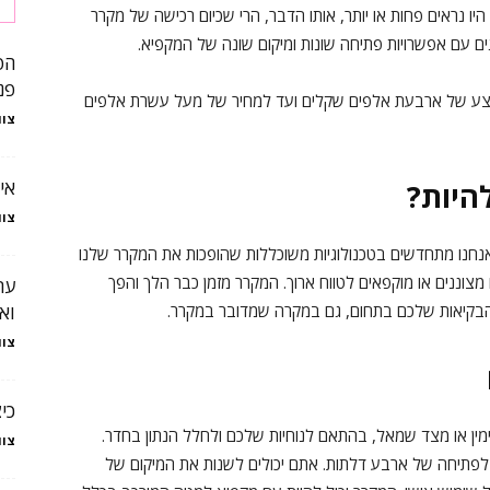
ו נראים פחות או יותר, אותו הדבר, הרי שכיום רכישה של מקרר
ם עם אפשרויות פתיחה שונות ומיקום שונה של המקפיא.
הפ
פנ
מוצע של ארבעת אלפים שקלים ועד למחיר של מעל עשרת אלפים
צוו
אי
היות?
צוו
אנחנו מתחדשים בטכנולוגיות משוכללות שהופכות את המקרר שלנו
 מצוננים או מוקפאים לטווח ארוך. המקרר מזמן כבר הלך והפך
ער
בקיאות שלכם בתחום, גם במקרה שמדובר במקרר.
וא
צוו
כי
ין או מצד שמאל, בהתאם לנוחיות שלכם ולחלל הנתון בחדר.
צוו
 לפתיחה של ארבע דלתות. אתם יכולים לשנות את המיקום של