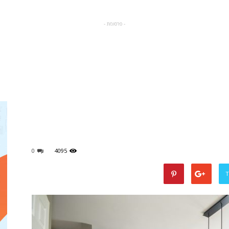
- פרסומת -
מגזין
לעיצוב
0
4095
T
הבית