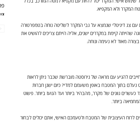
שימוש אישי. המקרר יכול להיות עם מקפיא למטה המורכב בכלל
פר
טח המקרר ולא המקפיא.
צוו
ת עם צג דיגיטלי שנמצא על גבי המקרר לשליטה נוחה בטמפרטורה
גה שהייתה קיימת במקררים ישנים, אליה הייתם צריכים להושיט את
צורה מאוד לא נעימה ונוחה.
יבים להגיע עם מראה של נירוסטה מוברשת שכבר ניתן לראות
עלם בתוך המטבח באופן משעמם למדי? כיום ישנן חברות
כעשרים גוונים של מקרר, מהבהיר ביותר ועד הנועז ביותר. פשוט
מחמיאה ביותר.
ם לרוח העיצובית של המטבח ולטעמכם האישי, אתם יכולים לבחור