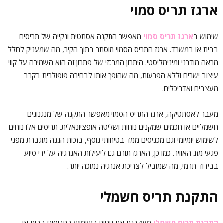
ארגז תריס סמוי
שימוש ב
ארגז תריס סמוי
מאפשר התקנה אסתטית ונקייה של תריסים
בבית או במשרד. ארגז התריס הסמוי מוסתר בתוך הקיר, מה שמעניק לחלל
מראה מודרני ומינימליסטי. היתרון המרכזי של פתרון זה הוא השמירה על קווי
עיצוב ישרים וללא הפרעות, מה שהופך אותו לבחירה פופולרית בקרב
מעצבים ואדריכלים.
מעבר לאסתטיקה, ארגז התריס הסמוי מאפשר התקנה של מנגנונים
חשמליים או חכמים שמקנים נוחות ושליטה אופציונאלית. תריסים אלו נוחים
לשימוש יומיומי וגם מכניסים ממד בטיחותי נוסף, בזכות הגנה מוגברת מפני
פגעי מזג האוויר. כמו כן, הארגז תורם גם ליעילות האנרגיה על ידי סיוע
בבידוד תרמי, מה שמוביל לצריכת אנרגיה נמוכה יותר.
התקנת תריס חשמלי
התקנת תריס חשמלי
משדרגת את נוחות השימוש בתריסים בבית או