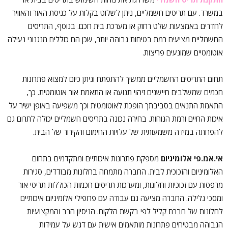
במשרד. עם תריסים חשמליים, ניתן לשלוט בקלות על כניסת האור והאוויר
לחדרים באמצעות שלט רחוק או מערכת בית חכם. בנוסף, התריסים
החשמליים מציעים רמת בטיחות גבוהה יותר, שכן הם כוללים מנגנוני נעילה
אוטומטיים שמונעים פריצות.
תחום התריסים החשמליים ממשיך להתפתח וניתן כיום למצוא פתרונות
חכמים שמשלבים חיישנים זיהוי תנועה או התאמת אור אוטומטית. כך,
התאמת התנאים בסביבתך הופכת לאוטומטית וכך משפיעה באופן ישיר על
איכות החיים ורמת הנוחות. בחירה נכונה בתריסים חשמליים יכולה לתרום גם
להפחתה במידה משמעותית של עלויות החימום והקירור של הבית.
אי.אמ.פי אלומיניום
מספקת פתרונות איכותיים ומתקדמים בתחום
האלומיניום והזכוכית לבית. החברה מתמחה בחלונות מבודדים, סגירות
מרפסות עם זכוכיות וחלונות, ומערכות תריסים חכמות הכוללות תריסי אור
ומסכי גלילה. החברה מציעה גם עבודה עם פרופילי אלומיניום איכותיים
לחלונות של חברת קליל לפי בקשת הלקוח. הניסיון הרב והמקצועיות
הגבוהה מבטיחים פתרונות מותאמים אישית עם דגש על עמידות