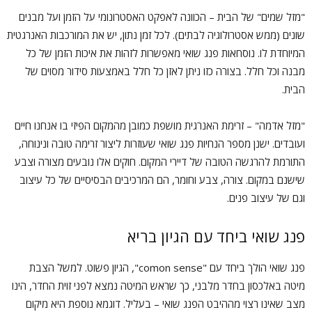
"מזל שמים" של הבית – הכוונה לאפקט האסטרונומי על הזמן ועל מבנים
שונים (ממש אסטרולוגיה לבתים). לכל זמן נתון, יש את המורכבות האנרגטית
המיוחדת לו. נוסחאות פנג שואי מאפשרות לזהות את איכות הזמן של כל
מבנה וכל חלל. בצורה כזו ניתן לאזן כל חלל באמצעות סידור מסוים של
הבית.
"מזל אדמה" – זרימת האנרגית מושפת כמובן מהמקום הפיזי בו אנחנו חיים
ועובדים. ישנן מספר הנחיות פנג שואי שעוזרות ליצור זרימה טובה ונינוחה,
התורמת להרגשה הטובה של דיירי המקום. חוקים אלו נובעים מצורה וצבע
שישנם במקום. צורה, צבע וחומר, הם המרכיבים הבסיסיים של כל עיצוב
וגם של עיצוב פנים.
פנג שואי ביחד עם הגיון בריא
פנג שואי הולך ביחד עם "comon sense", הגיון פשוט. למשל הצבת
מיטה באלכסון בחדר מלבני, כך שראש המיטה נמצא לפני זוית החדר, הינו
מצב שאינו רצוי מההיבט הפנג שואי – בעליל. דוגמא נוספת היא מיקום