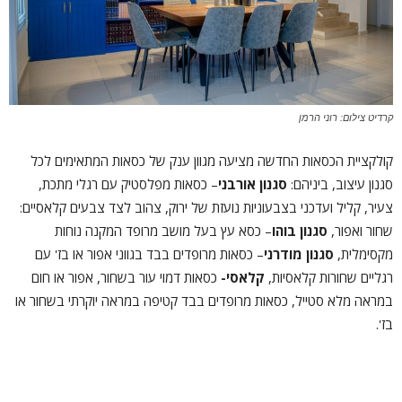
קרדיט צילום: רוני הרמן
קולקציית הכסאות החדשה מציעה מגוון ענק של כסאות המתאימים לכל
סגנון עיצוב, ביניהם:
סגנון אורבני
– כסאות מפלסטיק עם רגלי מתכת,
צעיר, קליל ועדכני בצבעוניות נועזת של ירוק, צהוב לצד צבעים קלאסיים:
שחור ואפור,
סגנון בוהו
– כסא עץ בעל מושב מרופד המקנה נוחות
מקסימלית,
סגנון מודרני
– כסאות מרופדים בבד בגווני אפור או בז' עם
רגליים שחורות קלאסיות,
קלאסי-
כסאות דמוי עור בשחור, אפור או חום
במראה מלא סטייל, כסאות מרופדים בבד קטיפה במראה יוקרתי בשחור או
בז'.