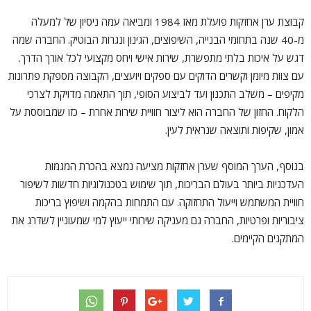
קבוצת ערן אחזקות פועלת מאז 1984 ומביאה עמה ניסיון של למעלה
מ-40 שנה בתחומי הבנייה, השיפוצים, הגינון ונגרות הבוטיק. החברה שמה
דגש על איכות בלתי מתפשרת, שירות אישי ויחס מקצועי לכל אורך הדרך.
עם צוות מיומן וקשרים הדוקים עם ספקים ויועצים, הקבוצה מספקת פתרונות
מקיפים – משלב התכנון ועד לביצוע הסופי, תוך התאמה מדויקת לצרכי
הלקוח. החזון של החברה הוא ליצור חוויית שירות אחרת – כזו שמבוססת על
אמון, שקיפות ותוצאה שנראית לעין.
בנוסף, הערך המוסף שערן אחזקות מציעה נמצא בהכרת המגמות
העדכניות ביותר בעולם הבריכות, תוך שימוש בטכנולוגיות חדשות לשיפור
חוויית המשתמש וייעול התחזוקה. עם התמחות בהקמה ושיפוץ בריכות
ציבוריות ופרטיות, החברה גם מעניקה שירותי ייעוץ למי שמעוניין לשדרג את
המתקנים הקיימים.