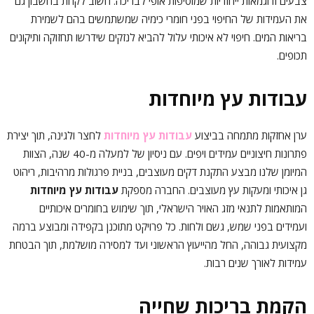
צבעים ודוגמאות ייחודיות שמוסיפות אופי לבריכה. חשוב לקחת בחשבון גם
את העמידות של החיפוי בפני חומרי כימיה שמשתמשים בהם לשמירת
בריאות המים. חיפוי לא איכותי עלול להביא לנזקים שידרשו תחזוקה ותיקונים
תכופים.
עבודות עץ מיוחדות
ערן אחזקות מתמחה בביצוע
עבודות עץ מיוחדות
לחצר ולגינה, תוך יצירת
פתרונות חיצוניים עמידים ויפים. עם ניסיון של למעלה מ-40 שנה, הצוות
המיומן שלנו מבצע התקנת דקים מעוצבים, בניית פרגולות מרהיבות, ריהוט
גן איכותי ומעקות עץ מעוצבים. החברה מספקת
עבודות עץ מיוחדות
המותאמות לתנאי מזג האויר הישראלי, תוך שימוש בחומרים איכותיים
ועמידים בפני שמש, גשם ולחות. כל פרויקט מתוכנן בקפידה ומבוצע ברמה
מקצועית גבוהה, החל מהייעוץ הראשוני ועד למסירה מושלמת, תוך הבטחת
עמידות לאורך שנים רבות.
הקמת בריכות שחייה