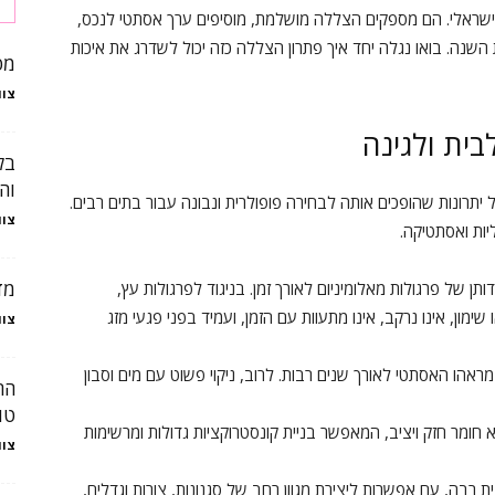
שראלי. הם מספקים הצללה מושלמת, מוסיפים ערך אסתטי לנכס,
שנה. בואו נגלה יחד איך פתרון הצללה כזה יכול לשדרג את איכות
מט
צוו
בית ולגינה
בל
וה
יתרונות שהופכים אותה לבחירה פופולרית ונבונה עבור בתים רבים.
צוו
יות ואסתטיקה.
מד
תן של פרגולות מאלומיניום לאורך זמן. בניגוד לפרגולות עץ,
ימון, אינו נרקב, אינו מתעוות עם הזמן, ועמיד בפני פגעי מזג
צוו
מראהו האסתטי לאורך שנים רבות. לרוב, ניקוי פשוט עם מים וסבון
הח
טו
 חומר חזק ויציב, המאפשר בניית קונסטרוקציות גדולות ומרשימות
צוו
ת רבה, עם אפשרות ליצירת מגוון רחב של סגנונות, צורות וגדלים,