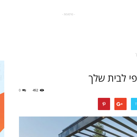
- פרסומת -
מגזין
ך
פי לבית שלך
לעיצוב
0
492
T
הבית