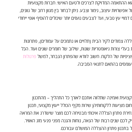
א ההתאמה המדויקת לצרכים ולטעם האישי. חברות מקצועיות
אפשרויות עיצוב, גימור וצבע. ניתן לבחור בין מגוון רחב של גוונים,
מויי עץ טבעי, ועד לצבעים נועזים יותר שיכולים להוסיף אופי ייחודי
ה צמודים לקיר הבית (תלויים או נתמכים על עמודים), פתרונות
לי צורות גיאומטריות שונות, שילוב של חומרים שונים ועוד. הכל
ציפיות של הלקוח. חשוב לוודא שהפתרון הנבחר, למשל
פרגולות
 עומסים בהתאם לתנאי הסביבה.
ועית ואמינה שתלווה אתכם לאורך כל התהליך – מהתכנון
ם מציעות ללקוחותיהן שירות מקיף הכולל ייעוץ מקצועי, תכנון
 בחירת פתרון הצללה איכותי מבטיחה לכם מוצר שישדרג את המראה
לכם שנים רבות של הנאה, נוחות והגנה מפני פגעי מזג האוויר.
ל בתכנון פתרון ההצללה המושלם עבורכם.