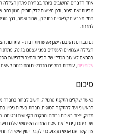
אחד הדברים החשובים ביותר בבחירת פתרון הצללה הו
מבינות זאת היטב, ולכן מציעות ללקוחותיהן מגוון רחב של 
החל מצבעים קלאסיים כמו לבן, שחור ואפור, דרך גוונים ד
למרחב.
גם מבחינת המבנה ישנן אפשרויות רבות – פתרונות הצלל
הצללה עצמאיים העומדים בפני עצמם בגינה, פתרונות בע
בהתאם לעיצוב הכללי של הבית והחצר ולדרישות הספ
אלומיניום
, עומדות בתקנים הנדרשים ומתוכננות לשאת
סיכום
כאשר שוקלים התקנת פרגולה, חשוב לבחור בחברה מקצ
הראשוני ועד להתקנה הסופית. חברות בעלות ניסיון בתחו
מדויק, ייצור באיכות גבוהה והתקנה מקצועית ובטוחה.
של ביתכם, יגדיל את שטח המחיה השימושי שלכם ויעניק 
צרו קשר עם אנשי מקצוע כדי לקבל ייעוץ אישי ולהתחי