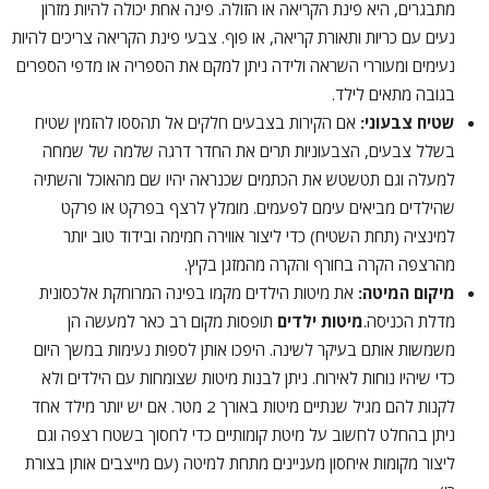
מתבגרים, היא פינת הקריאה או הזולה. פינה אחת יכולה להיות מזרון
נעים עם כריות ותאורת קריאה, או פוף
.
צבעי פינת הקריאה צריכים להיות
נעימים ומעוררי השראה ולידה ניתן למקם את הספריה או מדפי הספרים
בגובה מתאים לילד.
שטיח צבעוני:
אם הקירות בצבעים חלקים אל תהססו להזמין שטיח
בשלל צבעים, הצבעוניות תרים את החדר דרגה שלמה של שמחה
למעלה וגם תטשטש את הכתמים שכנראה יהיו שם מהאוכל והשתיה
שהילדים מביאים עימם לפעמים. מומלץ לרצף בפרקט או פרקט
למינציה (תחת השטיח) כדי ליצור אווירה חמימה ובידוד טוב יותר
מהרצפה הקרה בחורף והקרה מהמזגן בקיץ.
מיקום המיטה:
את מיטות הילדים מקמו בפינה המרוחקת אלכסונית
מדלת הכניסה.
מיטות ילדים
תופסות מקום רב כאר למעשה הן
משמשות אותם בעיקר לשינה. היפכו אותן לספות נעימות במשך היום
כדי שיהיו נוחות לאירוח. ניתן לבנות מיטות שצומחות עם הילדים ולא
לקנות להם מגיל שנתיים מיטות באורך 2 מטר. אם יש יותר מילד אחד
ניתן בהחלט לחשוב על מיטת קומותיים כדי לחסוך בשטח רצפה וגם
ליצור מקומות איחסון מעניינים מתחת למיטה (עם מייצבים אותן בצורת