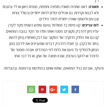
ר').
תאורה:
דאגו שתהיה תאורה מזמינה וחמימה, מנורות ניאון או לד צהובות
ולא לבנות וקרירות. גם אהילים יכולים להיות ייחודיים ובשלל צורות
וצבעים ולהוסיף אווירה ייחודית לחדר הילדים.
לוח עניינים:
קנו פיסת בד מסולסל (פעם שימש כשטיח מקיר לקיר)
עליו ניתן להדביק סקוצ'ים. מסגרו אותה ותלו על הקיר בגובה המתאים.
קנו גם את החלק הדוקרני של הסקוצ' עם דבק מאחוריו (ניתן להשיג
בתור מדבקה). כך תוכלו להדביק דברים שמעניינים את ילדכם בזמן
הנתון ולהחליף כל פעם את הלוח לפי הטרנדים. אם זה פוסטר של
כדורגל או להקה נערצת, אם זו תמונה של אמן, או כל דבר אחר.
והעיקר, אם הם בגיל המתאים, שתפו אותם בהחלטות וברעיונות. ובהצלחה