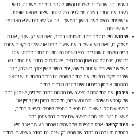
בעתיד. כיוון שהילדים משתנים והזיווג שלהם בחדרים משתנה, כדאי
לעצב את החדר בצורה מודולרית ככל שיותר. עיצוב שמאוד אופנתי
עכשיו יכול להיות מאוד מיושן בהמשך – לכו על עיצובים שלא מאבדים
מעכשיוויותם.
שימוש:
חישבו למה הילד משתמש בחדר, האם הוא רק ישן בו, או גם
משחק בו, האם הוא עושה בו את שיעורי הבית או שאולי פונקציה אחרת
בבית משמשת אותו לזה. לפי רשימת השימושים בחדר החליטו אילו
רהיטים, פרט למיטה וארון ההכרחיים, יש להכניס לחדר. אם החדר לא
משמש לשיעורים ואמנות כלשהי, יכול להיות שאין צורך בשולחן, דבר
שיפנה מקום למשחק. אם החדר משמש גם כחדר משחקים יש לדאוג
למקומות איחסון רבים ונגישים לגובה הילדים בחדר.
איחסון:
אם החלטתם שהצעצועים מקומם בחדר הילדים, יש מגוון רחב
של קופסאות איחסון יפות ומעוצבות, סלסלות לתוכן ניתן למיין את
הצעצועים לפי נושאים וגם חפצים נוספים שיוסיפו לעיצוב החדר,
משאיות רטרו ומריצות שהצעצועים יכולים להתאחסן בהם.
פינת קריאה:
אחת מהפינות שלפעמים נשכחת בעיצוב אבל היא
בהחלט חשובה גם בחדר שמשמש רק שינה וגם בחדר צעצועים ובחדר